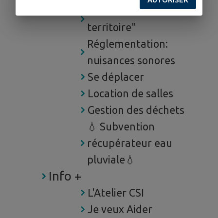
"Mobilité sur le
territoire"
Réglementation:
nuisances sonores
Se déplacer
Location de salles
Gestion des déchets
💧 Subvention
récupérateur eau
pluviale💧
Info +
L'Atelier CSI
Je veux Aider