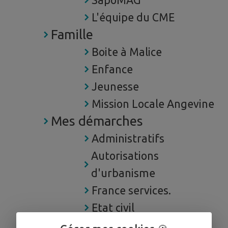
SapoMAG
L'équipe du CME
Famille
Boite à Malice
Enfance
Jeunesse
Mission Locale Angevine
Mes démarches
Administratifs
Autorisations
d'urbanisme
France services.
Etat civil
JDC Recensement