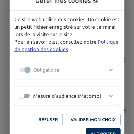
Gérer mes cookies 🍪
Légalisation de
signature
Ce site web utilise des cookies. Un cookie est
un petit fichier enregistré sur votre terminal
L'inscription électorales
lors de la visite sur le site.
Reconnaissance d'un
Pour en savoir plus, consultez notre
Politique
enfant
de gestion des cookies
.
Déclaration conjointe de
choix d'un non de
Obligatoire
Famille
Parrainage civil
Mesure d'audience (Matomo)
Vie Pratique
Carte des défibrillateurs
Démarches à l'Agence
REFUSER
VALIDER MON CHOIX
Postale
AUTORISER