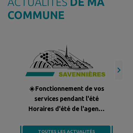
ACTUALITÉS
DE MA
COMMUNE
​
☀️Fonctionnement de vos
A
services pendant l'été
Horaires d'été de l'agence
postale et la mairie
TOUTES LES ACTUALITÉS