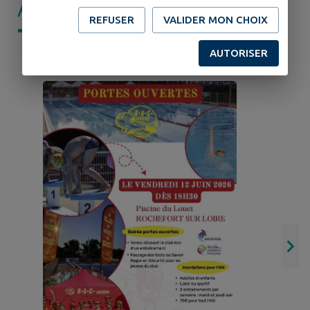
AGENDA DE
MON
REFUSER
VALIDER MON CHOIX
TERRITOIRE
AUTORISER