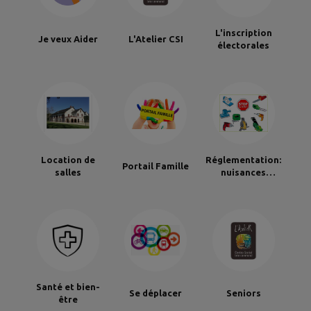
L'inscription
Je veux Aider
L'Atelier CSI
électorales
Location de
Réglementation:
Portail Famille
salles
nuisances
sonores
Santé et bien-
Se déplacer
Seniors
être