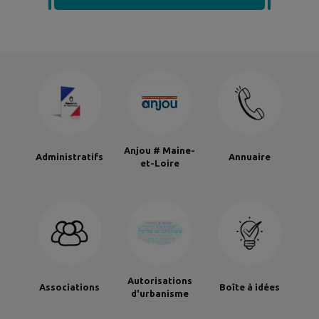
Anjou # Maine-
Administratifs
Annuaire
et-Loire
Autorisations
Associations
Boîte à idées
d'urbanisme