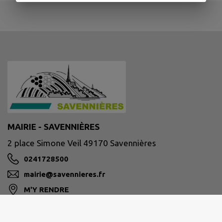
MAIRIE - SAVENNIÈRES
2 place Simone Veil 49170 Savennières
0241728500
mairie@savennieres.fr
M'Y RENDRE
www.savennieres.fr/