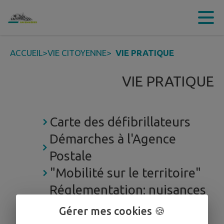
Contenu
Menu
Recherche
Pied de page
ACCUEIL
>
VIE CITOYENNE
>
VIE PRATIQUE
VIE PRATIQUE
Carte des défibrillateurs
Démarches à l'Agence
Postale
"Mobilité sur le territoire"
Réglementation: nuisances
sonores
Gérer mes cookies 🍪
Se déplacer