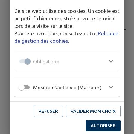
Location de salles
Ce site web utilise des cookies. Un cookie est
un petit fichier enregistré sur votre terminal
Gestion des déchets
lors de la visite sur le site.
💧 Subvention récupérateur
Pour en savoir plus, consultez notre
Politique
eau pluviale💧
de gestion des cookies
.
Obligatoire
Mesure d'audience (Matomo)
REFUSER
VALIDER MON CHOIX
AUTORISER