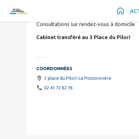
Pédicure-po
Contenu
Menu
Recherche
Pied de page
AC
Consultations sur rendez-vous à domicile
Cabinet transféré au 3 Place du Pilori
COORDONNÉES
3 place du Pilori La Possonnière
02 41 72 82 76