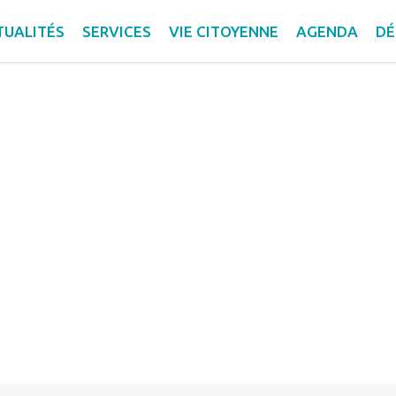
dologue Bérangère Poupl
TUALITÉS
SERVICES
VIE CITOYENNE
AGENDA
DÉ