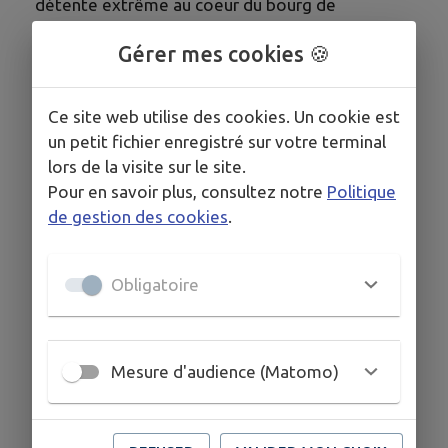
détente extrême au coeur du bourg de
Savennières.
Gérer mes cookies 🍪
Ce massage offre de nombreux bienfaits : il
favorise le lâcher prise, redonne de l'éclat au
Ce site web utilise des cookies. Un cookie est
visage, relance la circulation, diminue les
un petit fichier enregistré sur votre terminal
tensions cervicales, détend profondément le
lors de la visite sur le site.
crâne, stimule la croissance capillaire...
Pour en savoir plus, consultez notre
Politique
de gestion des cookies
.
N'hésitez pas à me contacter pour offrir ou vous
offrir un moment de douceur et de détente.
Obligatoire
Mesure d'audience (Matomo)