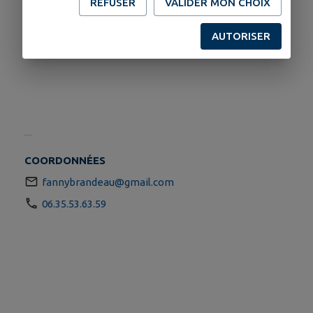
REFUSER
VALIDER MON CHOIX
AUTORISER
COORDONNÉES
fannybrandeau@gmail.com
06.35.53.63.59