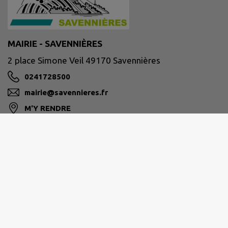
MAIRIE - SAVENNIÈRES
2 place Simone Veil 49170 Savennières
0241728500
mairie@savennieres.fr
M'Y RENDRE
www.savennieres.fr/
Site réalisé par
IntraMuros SAS
|
Mentions légales
|
CGU
|
Politique de confidentialité
|
Accessibilité : partiellement conforme
|
Gérer mes cookies
|
Rechercher
|
Plan du site