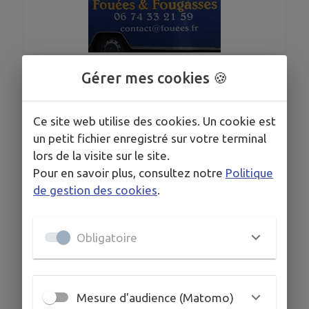
1
/
1
Gérer mes cookies 🍪
Fouées , Fougasses , Viennoiseries, caramel
Ce site web utilise des cookies. Un cookie est
beurre salé maison et autres fabrications maison
un petit fichier enregistré sur votre terminal
lors de la visite sur le site.
Pour en savoir plus, consultez notre
Politique
de gestion des cookies
.
COORDONNÉES
contact@fouees.fr
Obligatoire
www.fouees.fr/?fbclid=IwAR2Lohu_AYfeeg-MFg...
Mesure d'audience (Matomo)