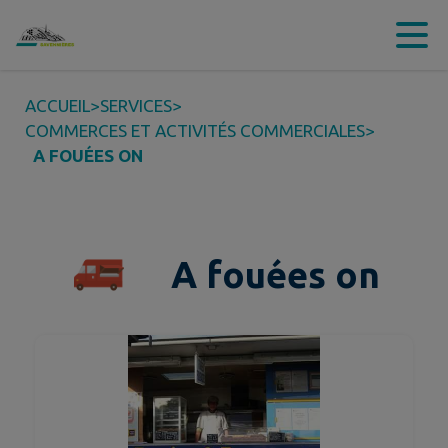
Contenu
Menu
Recherche
Pied de page
ACCUEIL
>
SERVICES
>
COMMERCES ET ACTIVITÉS COMMERCIALES
>
A FOUÉES ON
A fouées on