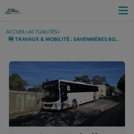
Contenu
Menu
Recherche
Pied de page
ACCUEIL
>
ACTUALITÉS
>
🚧 TRAVAUX & MOBILITÉ : SAVENNIÈRES BO...