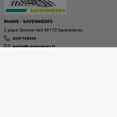
MAIRIE - SAVENNIÈRES
2 place Simone Veil 49170 Savennières
0241728500
mairie@savennieres.fr
M'Y RENDRE
www.savennieres.fr/
Site réalisé par
IntraMuros SAS
|
Mentions légales
|
CGU
|
Politique de confidentialité
|
Accessibilité : partiellement conforme
|
Gérer mes cookies
|
Rechercher
|
Plan du site